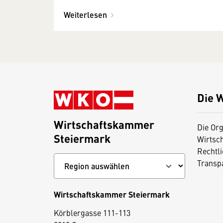
Weiterlesen
Die 
Wirtschaftskammer
Die Org
Steiermark
Wirtsc
Rechtl
Transp
Wirtschaftskammer Steiermark
D
Körblergasse 111-113
i