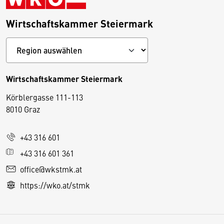
Wirtschaftskammer Steiermark
Wirtschaftskammer Steiermark
Körblergasse 111-113
D
8010 Graz
i
e
+43 316 601
s
e
+43 316 601 361
S
office@wkstmk.at
e
https://wko.at/stmk
it
e
v