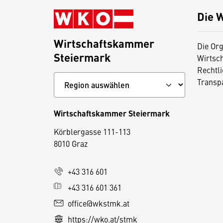
Die 
Wirtschaftskammer
Die Org
Steiermark
Wirtsc
Rechtl
Transp
Wirtschaftskammer Steiermark
D
Körblergasse 111-113
i
8010 Graz
e
s
+43 316 601
e
+43 316 601 361
S
e
office@wkstmk.at
it
https://wko.at/stmk