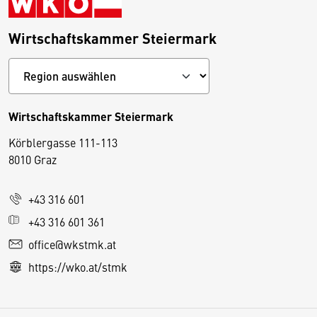
Wirtschaftskammer Steiermark
Wirtschaftskammer Steiermark
Körblergasse 111-113
D
8010 Graz
i
e
+43 316 601
s
e
+43 316 601 361
S
office@wkstmk.at
e
https://wko.at/stmk
it
e