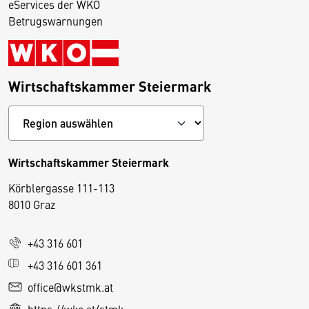
eServices der WKO
Betrugswarnungen
Wirtschaftskammer Steiermark
Wirtschaftskammer Steiermark
Körblergasse 111-113
D
8010 Graz
i
e
+43 316 601
s
e
+43 316 601 361
S
office@wkstmk.at
e
https://wko.at/stmk