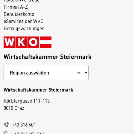
Firmen A-Z
Benutzerkonto
eServices der WKO
Betrugswarnungen
Wirtschaftskammer Steiermark
Wirtschaftskammer Steiermark
Körblergasse 111-113
D
8010 Graz
i
e
+43 316 601
s
+43 316 601 361