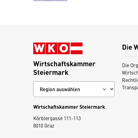
Die 
Wirtschaftskammer
Die Org
Steiermark
Wirtsc
Rechtl
Transp
Wirtschaftskammer Steiermark
D
Körblergasse 111-113
i
8010 Graz
e
s