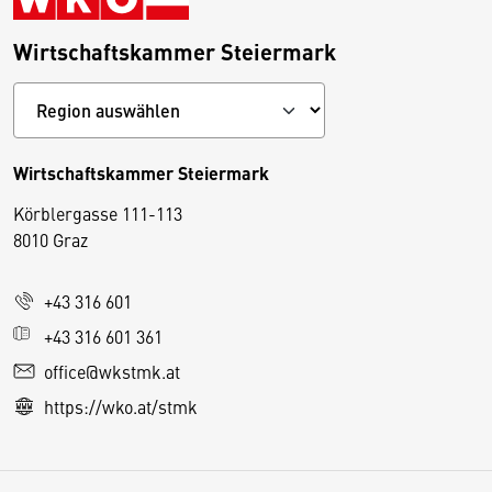
Wirtschaftskammer Steiermark
Wirtschaftskammer Steiermark
Körblergasse 111-113
D
8010 Graz
i
e
+43 316 601
s
e
+43 316 601 361
S
office@wkstmk.at
e
https://wko.at/stmk
it
e
v