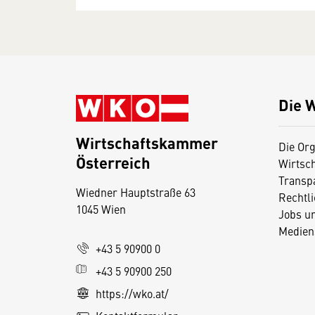
Die 
Wirtschaftskammer
Die Org
Österreich
Wirtsc
D
Transp
Wiedner Hauptstraße 63
i
Rechtl
1045 Wien
Jobs u
e
Medien
s
+43 5 90900 0
e
+43 5 90900 250
S
e
https://wko.at/
it