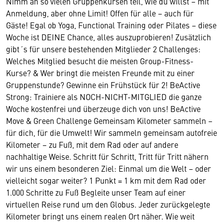
Nimm an so vielen Gruppenkursen teil, wie du willst – mit
Anmeldung, aber ohne Limit! Offen für alle – auch für
Gäste! Egal ob Yoga, Functional Training oder Pilates – diese
Woche ist DEINE Chance, alles auszuprobieren! Zusätzlich
gibt´s für unsere bestehenden Mitglieder 2 Challenges:
Welches Mitglied besucht die meisten Group-Fitness-
Kurse? & Wer bringt die meisten Freunde mit zu einer
Gruppenstunde? Gewinne ein Frühstück für 2! BeActive
Strong: Trainiere als NOCH-NICHT-MITGLIED die ganze
Woche kostenfrei und überzeuge dich von uns! BeActive
Move & Green Challenge Gemeinsam Kilometer sammeln –
für dich, für die Umwelt! Wir sammeln gemeinsam autofreie
Kilometer – zu Fuß, mit dem Rad oder auf andere
nachhaltige Weise. Schritt für Schritt, Tritt für Tritt nähern
wir uns einem besonderen Ziel: Einmal um die Welt – oder
vielleicht sogar weiter? 1 Punkt = 1 km mit dem Rad oder
1.000 Schritte zu Fuß Begleite unser Team auf einer
virtuellen Reise rund um den Globus. Jeder zurückgelegte
Kilometer bringt uns einem realen Ort näher. Wie weit