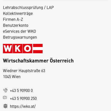
Lehrabschlussprüfung / LAP
Kollektivverträge
Firmen A-Z
Benutzerkonto
eServices der WKO
Betrugswarnungen
Wirtschaftskammer Österreich
Wiedner Hauptstraße 63
D
1045 Wien
i
e
+43 5 90900 0
s
e
+43 5 90900 250
S
https://wko.at/