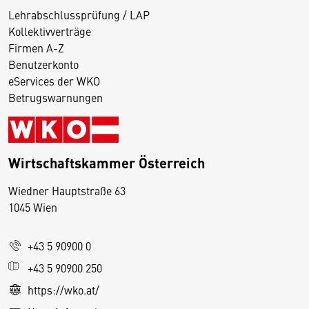
Lehrabschlussprüfung / LAP
Kollektivverträge
Firmen A-Z
Benutzerkonto
eServices der WKO
Betrugswarnungen
Wirtschaftskammer Österreich
Wiedner Hauptstraße 63
D
1045 Wien
i
e
+43 5 90900 0
s
e
+43 5 90900 250
S
https://wko.at/
e