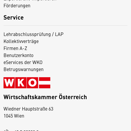
Förderungen
Service
Lehrabschlussprüfung / LAP
Kollektivverträge
Firmen A-Z
Benutzerkonto
eServices der WKO
Betrugswarnungen
Wirtschaftskammer Österreich
Wiedner Hauptstraße 63
D
1045 Wien
i
e