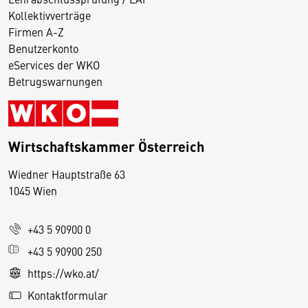
Kollektivverträge
Firmen A-Z
Benutzerkonto
eServices der WKO
Betrugswarnungen
Wirtschaftskammer Österreich
Wiedner Hauptstraße 63
D
1045 Wien
i
e
+43 5 90900 0
s
e
+43 5 90900 250
S
https://wko.at/
e
Kontaktformular
it