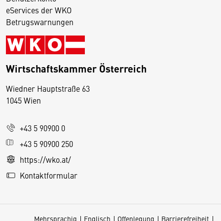
eServices der WKO
Betrugswarnungen
Wirtschaftskammer Österreich
Wiedner Hauptstraße 63
D
1045 Wien
i
e
+43 5 90900 0
s
e
+43 5 90900 250
S
https://wko.at/
e
Kontaktformular
it
e
v
Mehrsprachig
Englisch
Offenlegung
Barrierefreiheit