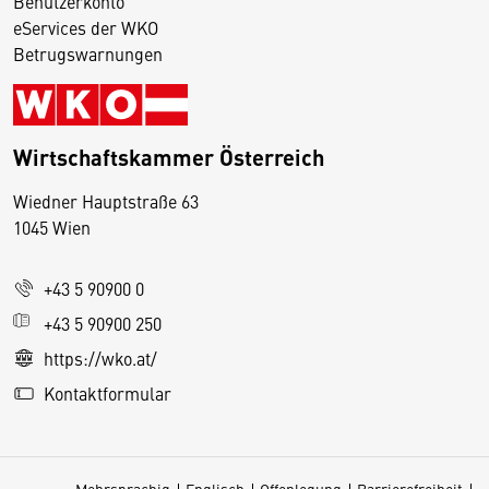
Benutzerkonto
eServices der WKO
Betrugswarnungen
Wirtschaftskammer Österreich
Wiedner Hauptstraße 63
D
1045 Wien
i
e
+43 5 90900 0
s
e
+43 5 90900 250
S
https://wko.at/
e
Kontaktformular
it
e
v
Mehrsprachig
Englisch
Offenlegung
Barrierefreiheit