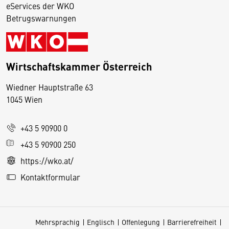
eServices der WKO
Betrugswarnungen
Wirtschaftskammer Österreich
Wiedner Hauptstraße 63
D
1045 Wien
i
e
+43 5 90900 0
s
e
+43 5 90900 250
S
https://wko.at/
e
Kontaktformular
it
e
v
Mehrsprachig
Englisch
Offenlegung
Barrierefreiheit
e