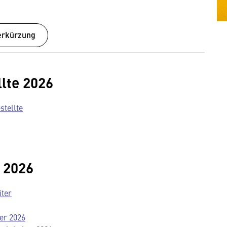
verkürzung
lte 2026
stellte
 2026
iter
er 2026