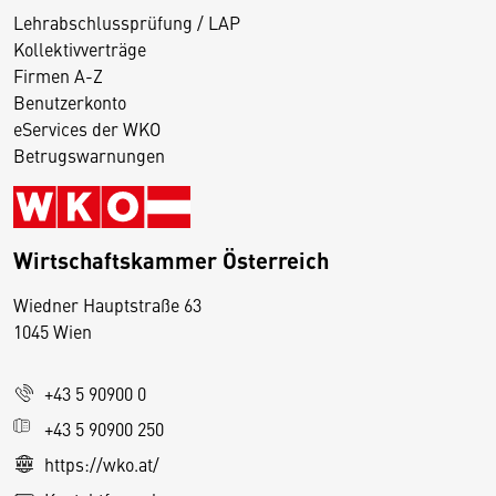
Lehrabschlussprüfung / LAP
Kollektivverträge
Firmen A-Z
Benutzerkonto
eServices der WKO
Betrugswarnungen
Wirtschaftskammer Österreich
Wiedner Hauptstraße 63
D
1045 Wien
i
e
+43 5 90900 0
s
e
+43 5 90900 250
S
https://wko.at/
e