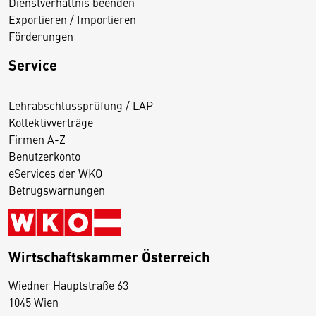
Dienstverhältnis beenden
Exportieren / Importieren
Förderungen
Service
Lehrabschlussprüfung / LAP
Kollektivverträge
Firmen A-Z
Benutzerkonto
eServices der WKO
Betrugswarnungen
Wirtschaftskammer Österreich
Wiedner Hauptstraße 63
D
1045 Wien
i