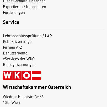
Dienstverhältnis beenden
Exportieren / Importieren
Förderungen
Service
Lehrabschlussprüfung / LAP
Kollektivverträge
Firmen A-Z
Benutzerkonto
eServices der WKO
Betrugswarnungen
Wirtschaftskammer Österreich
Wiedner Hauptstraße 63
D
1045 Wien
i