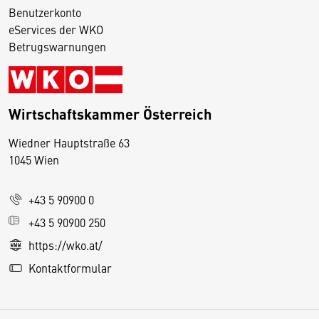
Benutzerkonto
eServices der WKO
Betrugswarnungen
Wirtschaftskammer Österreich
Wiedner Hauptstraße 63
D
1045 Wien
i
e
+43 5 90900 0
s
e
+43 5 90900 250
S
https://wko.at/
e
Kontaktformular
it
e
v