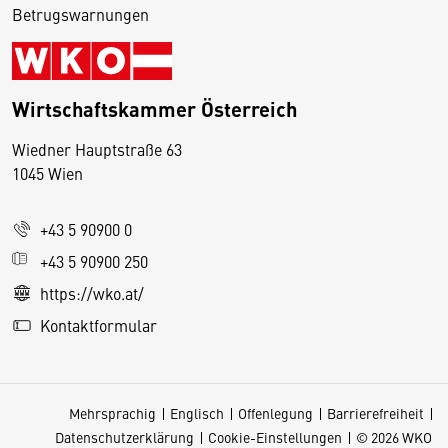
Betrugswarnungen
Wirtschaftskammer Österreich
Wiedner Hauptstraße 63
D
1045 Wien
i
e
+43 5 90900 0
s
e
+43 5 90900 250
S
https://wko.at/
e
Kontaktformular
it
e
v
Mehrsprachig
Englisch
Offenlegung
Barrierefreiheit
e
Datenschutzerklärung
Cookie-Einstellungen
© 2026 WKO