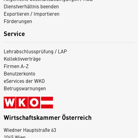
Dienstverhältnis beenden
Exportieren / Importieren
Förderungen
Service
Lehrabschlussprüfung / LAP
Kollektivverträge
Firmen A-Z
Benutzerkonto
eServices der WKO
Betrugswarnungen
Wirtschaftskammer Österreich
Wiedner Hauptstraße 63
D
1045 Wien