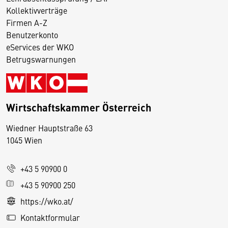
Kollektivverträge
Firmen A-Z
Benutzerkonto
eServices der WKO
Betrugswarnungen
Wirtschaftskammer Österreich
Wiedner Hauptstraße 63
D
1045 Wien
i
e
+43 5 90900 0
s
e
+43 5 90900 250
S
https://wko.at/
e
Kontaktformular
it