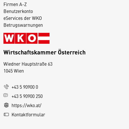
Firmen A-Z
Benutzerkonto
eServices der WKO
Betrugswarnungen
Wirtschaftskammer Österreich
Wiedner Hauptstraße 63
D
1045 Wien
i
e
+43 5 90900 0
s
e
+43 5 90900 250
S
https://wko.at/
e
Kontaktformular
it
e