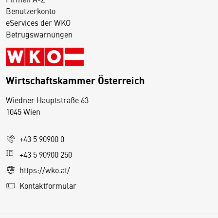
Benutzerkonto
eServices der WKO
Betrugswarnungen
Wirtschaftskammer Österreich
Wiedner Hauptstraße 63
D
1045 Wien
i
e
+43 5 90900 0
s
e
+43 5 90900 250
S
https://wko.at/
e
Kontaktformular
it
e