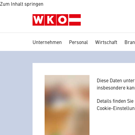
Zum Inhalt springen
Unternehmen
Personal
Wirtschaft
Bran
Wir benötig
Hier würden wir I
Zustimmung, da I
mitunter mit US-
Diese Daten unte
insbesondere kan
Details finden Si
Cookie-Einstellun