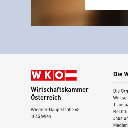
Die 
Wirtschaftskammer
Die Org
Österreich
Wirtsc
D
Transp
Wiedner Hauptstraße 63
i
Rechtl
1045 Wien
Jobs u
e
Medien
s