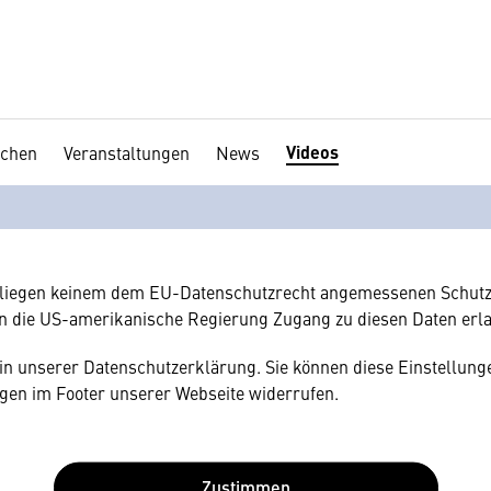
Videos
chen
Veranstaltungen
News
en Ihre Zustimmung
hnen gerne einen externen Inhalt anzeigen. Dafür benötigen wir 
hr Browser personenbezogene technische Daten zu Geräten und
amerikanischen Anbietern austauscht.
rliegen keinem dem EU-Datenschutzrecht angemessenen Schutz
n die US-amerikanische Regierung Zugang zu diesen Daten erl
e in unserer Datenschutzerklärung. Sie können diese Einstellunge
gen im Footer unserer Webseite widerrufen.
Zustimmen