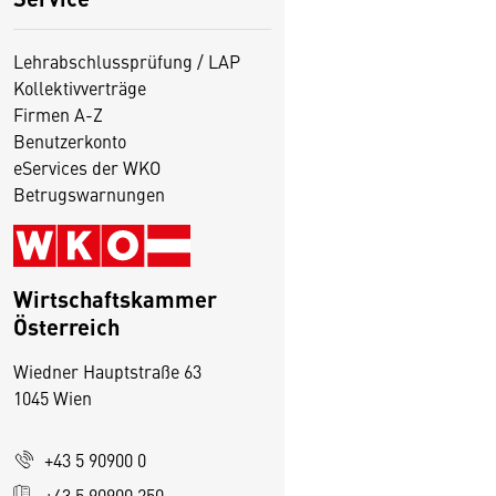
Lehrabschlussprüfung / LAP
Kollektivverträge
Firmen A-Z
Benutzerkonto
eServices der WKO
Betrugswarnungen
Wirtschaftskammer
Österreich
Wiedner Hauptstraße 63
1045 Wien
D
+43 5 90900 0
i
+43 5 90900 250