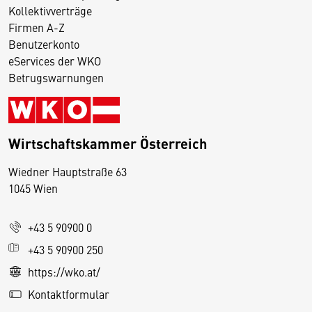
Kollektivverträge
Firmen A-Z
Benutzerkonto
eServices der WKO
Betrugswarnungen
Wirtschaftskammer Österreich
Wiedner Hauptstraße 63
D
1045 Wien
i
e
+43 5 90900 0
s
e
+43 5 90900 250
S
https://wko.at/
e
Kontaktformular
it