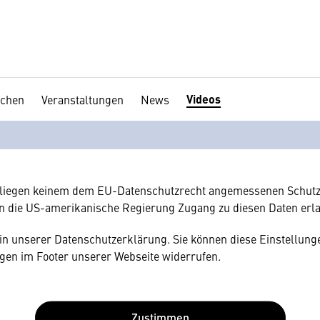
Videos
chen
Veranstaltungen
News
en Ihre Zustimmung
hnen gerne einen externen Inhalt anzeigen. Dafür benötigen wir 
hr Browser personenbezogene technische Daten zu Geräten und
amerikanischen Anbietern austauscht.
rliegen keinem dem EU-Datenschutzrecht angemessenen Schutz
n die US-amerikanische Regierung Zugang zu diesen Daten erl
e in unserer Datenschutzerklärung. Sie können diese Einstellunge
gen im Footer unserer Webseite widerrufen.
Zustimmen