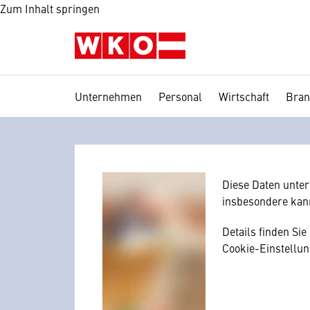
Zum Inhalt springen
Unternehmen
Personal
Wirtschaft
Bran
Wir benötig
Hier würden wir I
Zustimmung, da I
mitunter mit US-
Diese Daten unte
insbesondere kan
Details finden Si
Cookie-Einstellun