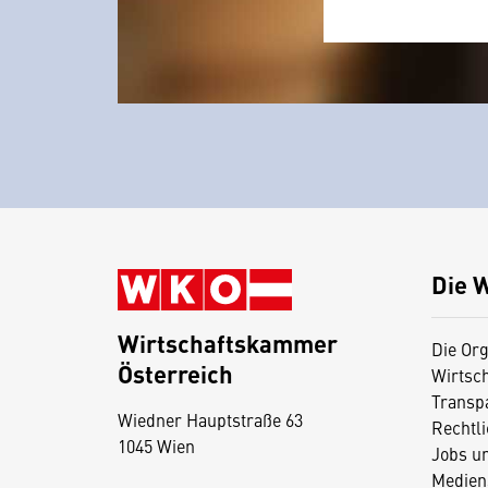
Die 
Wirtschaftskammer
Die Org
Österreich
Wirtsc
D
Transp
Wiedner Hauptstraße 63
i
Rechtl
1045 Wien
Jobs u
e
Medien
s