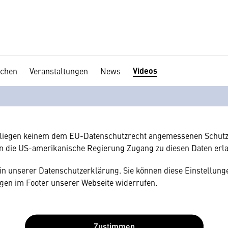
Videos
chen
Veranstaltungen
News
en Ihre Zustimmung
hnen gerne einen externen Inhalt anzeigen. Dafür benötigen wir 
hr Browser personenbezogene technische Daten zu Geräten und
amerikanischen Anbietern austauscht.
rliegen keinem dem EU-Datenschutzrecht angemessenen Schutz
n die US-amerikanische Regierung Zugang zu diesen Daten erl
e in unserer Datenschutzerklärung. Sie können diese Einstellunge
gen im Footer unserer Webseite widerrufen.
Zustimmen