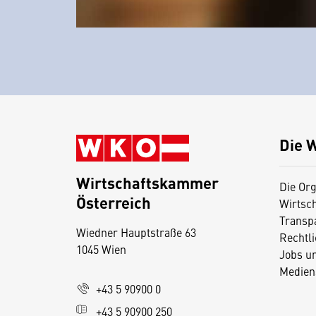
Die 
Wirtschaftskammer
Die Org
Österreich
Wirtsc
D
Transp
Wiedner Hauptstraße 63
i
Rechtl
1045 Wien
Jobs u
e
Medien
s
+43 5 90900 0
e
+43 5 90900 250
S