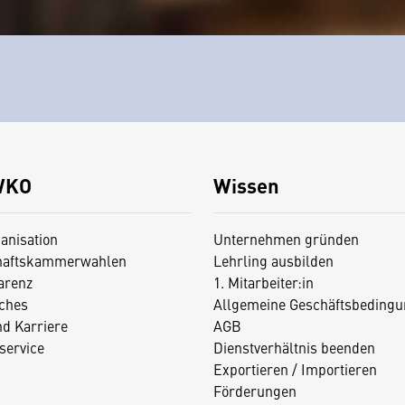
WKO
Wissen
anisation
Unternehmen gründen
haftskammerwahlen
Lehrling ausbilden
arenz
1. Mitarbeiter:in
iches
Allgemeine Geschäftsbedingu
nd Karriere
AGB
service
Dienstverhältnis beenden
Exportieren / Importieren
Förderungen