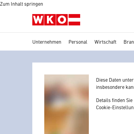
Zum Inhalt springen
Unternehmen
Personal
Wirtschaft
Bran
Wir benötig
Hier würden wir I
Zustimmung, da I
mitunter mit US-
Diese Daten unte
insbesondere kan
Details finden Si
Cookie-Einstellun