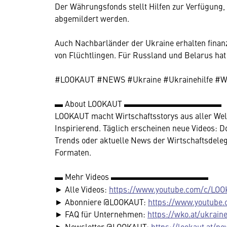
Der Währungsfonds stellt Hilfen zur Verfügung, 
abgemildert werden.
Auch Nachbarländer der Ukraine erhalten finan
von Flüchtlingen. Für Russland und Belarus hat
#LOOKAUT #NEWS #Ukraine #Ukrainehilfe #We
▬ About LOOKAUT ▬▬▬▬▬▬▬▬▬▬▬▬
LOOKAUT macht Wirtschaftsstorys aus aller Welt 
Inspirierend. Täglich erscheinen neue Videos: 
Trends oder aktuelle News der Wirtschaftsdelegi
Formaten.
▬ Mehr Videos ▬▬▬▬▬▬▬▬▬▬▬▬
► Alle Videos:
https://www.youtube.com/c/LOO
► Abonniere @LOOKAUT:
https://www.youtube
► FAQ für Unternehmen:
https://wko.at/ukrain
► Newsletter @LOOKAUT:
https://lookaut.at/ne