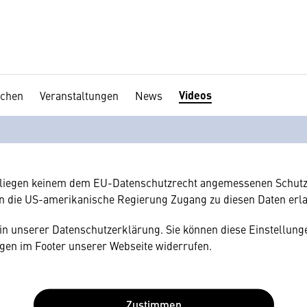
Videos
chen
Veranstaltungen
News
en Ihre Zustimmung
hnen gerne einen externen Inhalt anzeigen. Dafür benötigen wir 
hr Browser personenbezogene technische Daten zu Geräten und
amerikanischen Anbietern austauscht.
rliegen keinem dem EU-Datenschutzrecht angemessenen Schutz
n die US-amerikanische Regierung Zugang zu diesen Daten erl
e in unserer Datenschutzerklärung. Sie können diese Einstellunge
gen im Footer unserer Webseite widerrufen.
Zustimmen