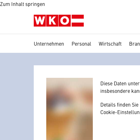
Zum Inhalt springen
Unternehmen
Personal
Wirtschaft
Bran
Wir benötig
Hier würden wir I
Zustimmung, da I
mitunter mit US-
Diese Daten unte
insbesondere kan
Details finden Si
Cookie-Einstellun