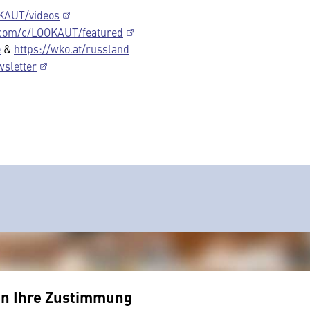
KAUT/videos
.com/c/LOOKAUT/featured
e
&
https://wko.at/russland
wsletter
en Ihre Zustimmung