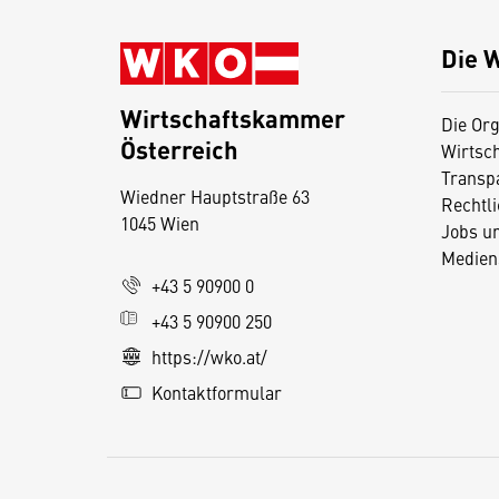
Die 
Wirtschaftskammer
Die Org
Österreich
Wirtsc
D
Transp
Wiedner Hauptstraße 63
i
Rechtl
1045 Wien
Jobs u
e
Medien
s
+43 5 90900 0
e
+43 5 90900 250
S
e
https://wko.at/
it
Kontaktformular
e
v
e