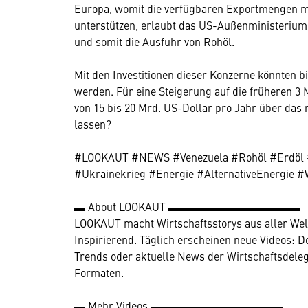
Europa, womit die verfügbaren Exportmengen mi
unterstützen, erlaubt das US-Außenministerium
und somit die Ausfuhr von Rohöl.
Mit den Investitionen dieser Konzerne könnten b
werden. Für eine Steigerung auf die früheren 3 M
von 15 bis 20 Mrd. US-Dollar pro Jahr über das 
lassen?
#LOOKAUT #NEWS #Venezuela #Rohöl #Erdöl #
#Ukrainekrieg #Energie #AlternativeEnergie #
▬ About LOOKAUT ▬▬▬▬▬▬▬▬▬▬▬▬
LOOKAUT macht Wirtschaftsstorys aus aller Welt 
Inspirierend. Täglich erscheinen neue Videos: 
Trends oder aktuelle News der Wirtschaftsdelegi
Formaten.
▬ Mehr Videos ▬▬▬▬▬▬▬▬▬▬▬▬