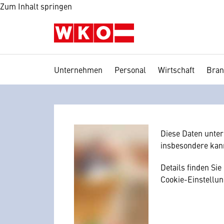
Zum Inhalt springen
Unternehmen
Personal
Wirtschaft
Bran
Wir benötig
Hier würden wir I
Zustimmung, da I
mitunter mit US-
Diese Daten unte
insbesondere kan
Details finden Si
Cookie-Einstellun