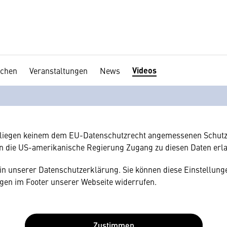
Videos
chen
Veranstaltungen
News
en Ihre Zustimmung
hnen gerne einen externen Inhalt anzeigen. Dafür benötigen wir 
hr Browser personenbezogene technische Daten zu Geräten und
amerikanischen Anbietern austauscht.
rliegen keinem dem EU-Datenschutzrecht angemessenen Schutz
n die US-amerikanische Regierung Zugang zu diesen Daten erl
e in unserer Datenschutzerklärung. Sie können diese Einstellunge
gen im Footer unserer Webseite widerrufen.
Zustimmen