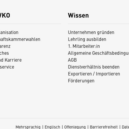
WKO
Wissen
anisation
Unternehmen gründen
haftskammerwahlen
Lehrling ausbilden
arenz
1. Mitarbeiter:in
iches
Allgemeine Geschäftsbedingu
nd Karriere
AGB
service
Dienstverhältnis beenden
Exportieren / Importieren
Förderungen
Mehrsprachig
Englisch
Offenlegung
Barrierefreiheit
Dat