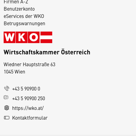
Firmen A-Z
Benutzerkonto
eServices der WKO
Betrugswarnungen
Wirtschaftskammer Österreich
Wiedner Hauptstraße 63
D
1045 Wien
i
e
+43 5 90900 0
s
e
+43 5 90900 250
S
https://wko.at/
e
Kontaktformular
it
e