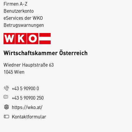
Firmen A-Z
Benutzerkonto
eServices der WKO
Betrugswarnungen
Wirtschaftskammer Österreich
Wiedner Hauptstraße 63
D
1045 Wien
i
e
+43 5 90900 0
s
e
+43 5 90900 250
S
https://wko.at/
e
Kontaktformular
it
e