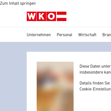
Zum Inhalt springen
Unternehmen
Personal
Wirtschaft
Bran
Wir benötig
Hier würden wir I
Zustimmung, da I
mitunter mit US-
Diese Daten unte
insbesondere kan
Details finden Si
Cookie-Einstellun