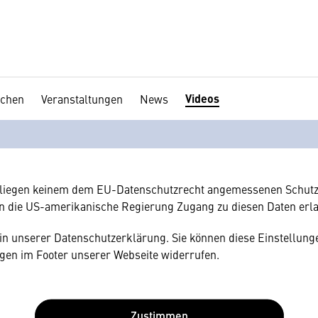
Videos
chen
Veranstaltungen
News
en Ihre Zustimmung
hnen gerne einen externen Inhalt anzeigen. Dafür benötigen wir 
hr Browser personenbezogene technische Daten zu Geräten und
amerikanischen Anbietern austauscht.
rliegen keinem dem EU-Datenschutzrecht angemessenen Schutz
n die US-amerikanische Regierung Zugang zu diesen Daten erl
e in unserer Datenschutzerklärung. Sie können diese Einstellunge
gen im Footer unserer Webseite widerrufen.
Zustimmen