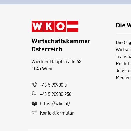
Die 
Wirtschaftskammer
Die Org
Österreich
Wirtsc
D
Transp
Wiedner Hauptstraße 63
i
Rechtl
1045 Wien
Jobs u
e
Medien
s
+43 5 90900 0
e
+43 5 90900 250
S
e
https://wko.at/
it
Kontaktformular
e
v