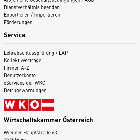
Dienstverhältnis beenden
Exportieren / Importieren
Förderungen
Service
Lehrabschlussprüfung / LAP
Kollektivverträge
Firmen A-Z
Benutzerkonto
eServices der WKO
Betrugswarnungen
Wirtschaftskammer Österreich
Wiedner Hauptstraße 63
D
1045 Wien