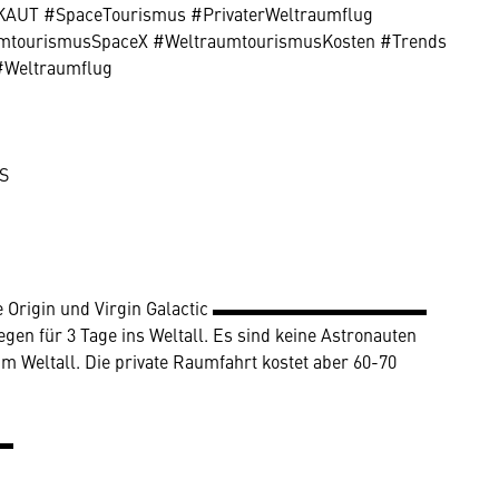
KAUT #SpaceTourismus #PrivaterWeltraumflug
aumtourismusSpaceX #WeltraumtourismusKosten #Trends
#Weltraumflug
S
 Blue Origin und Virgin Galactic ▬▬▬▬▬▬▬▬▬▬▬▬
gen für 3 Tage ins Weltall. Es sind keine Astronauten
im Weltall. Die private Raumfahrt kostet aber 60-70
▬▬