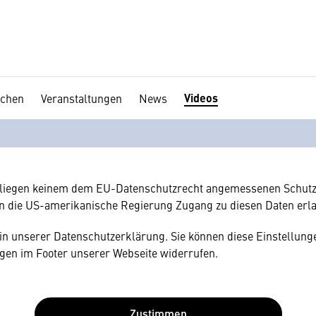
Videos
chen
Veranstaltungen
News
en Ihre Zustimmung
hnen gerne einen externen Inhalt anzeigen. Dafür benötigen wir 
hr Browser personenbezogene technische Daten zu Geräten und
amerikanischen Anbietern austauscht.
rliegen keinem dem EU-Datenschutzrecht angemessenen Schutz
n die US-amerikanische Regierung Zugang zu diesen Daten erl
e in unserer Datenschutzerklärung. Sie können diese Einstellunge
gen im Footer unserer Webseite widerrufen.
Zustimmen