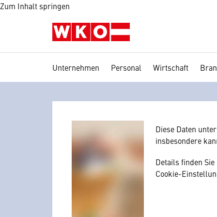
Zum Inhalt springen
Unternehmen
Personal
Wirtschaft
Bran
Wir benötig
Hier würden wir I
Zustimmung, da I
mitunter mit US-
Diese Daten unte
insbesondere kan
Details finden Si
Cookie-Einstellun