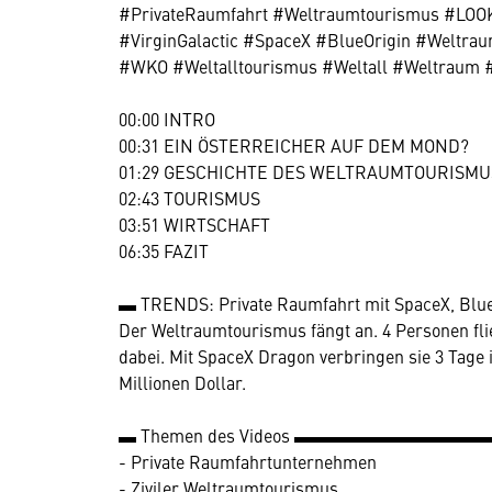
#PrivateRaumfahrt #Weltraumtourismus #LOO
#VirginGalactic #SpaceX #BlueOrigin #Weltr
#WKO #Weltalltourismus #Weltall #Weltraum 
00:00 INTRO
00:31 EIN ÖSTERREICHER AUF DEM MOND?
01:29 GESCHICHTE DES WELTRAUMTOURISMU
02:43 TOURISMUS
03:51 WIRTSCHAFT
06:35 FAZIT
▬ TRENDS: Private Raumfahrt mit SpaceX,
Der Weltraumtourismus fängt an. 4 Personen flie
dabei. Mit SpaceX Dragon verbringen sie 3 Tage 
Millionen Dollar.
▬ Themen des Videos ▬▬▬▬▬▬▬▬▬▬
- Private Raumfahrtunternehmen
- Ziviler Weltraumtourismus