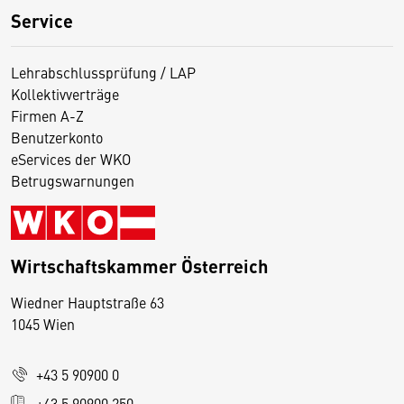
Service
Lehrabschlussprüfung / LAP
Kollektivverträge
Firmen A-Z
Benutzerkonto
eServices der WKO
Betrugswarnungen
Wirtschaftskammer Österreich
Wiedner Hauptstraße 63
D
1045 Wien
i
e
+43 5 90900 0
s
e
+43 5 90900 250