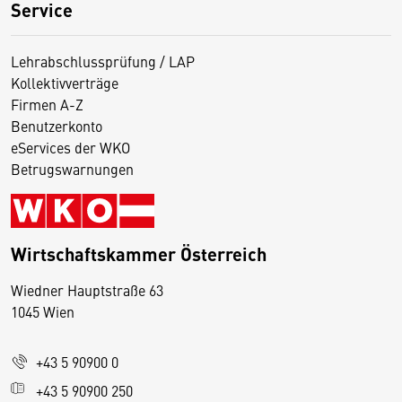
Service
Lehrabschlussprüfung / LAP
Kollektivverträge
Firmen A-Z
Benutzerkonto
eServices der WKO
Betrugswarnungen
Wirtschaftskammer Österreich
Wiedner Hauptstraße 63
D
1045 Wien
i
e
+43 5 90900 0
s
e
+43 5 90900 250