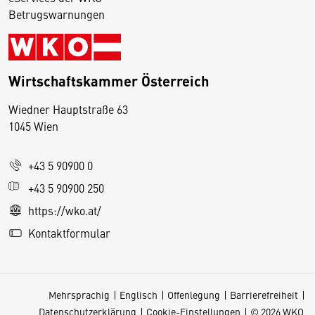
Betrugswarnungen
Wirtschaftskammer Österreich
Wiedner Hauptstraße 63
D
1045 Wien
i
e
+43 5 90900 0
s
e
+43 5 90900 250
S
https://wko.at/
e
Kontaktformular
it
e
v
Mehrsprachig
Englisch
Offenlegung
Barrierefreiheit
e
Datenschutzerklärung
Cookie-Einstellungen
© 2026 WKO