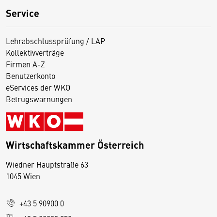
Service
Lehrabschlussprüfung / LAP
Kollektivverträge
Firmen A-Z
Benutzerkonto
eServices der WKO
Betrugswarnungen
Wirtschaftskammer Österreich
Wiedner Hauptstraße 63
D
1045 Wien
i
e
+43 5 90900 0
s