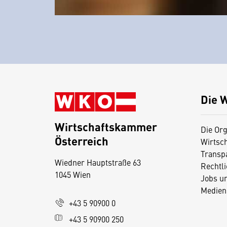
Die 
Wirtschaftskammer
Die Org
Österreich
Wirtsc
D
Transp
Wiedner Hauptstraße 63
i
Rechtl
1045 Wien
Jobs u
e
Medien
s
+43 5 90900 0
e
+43 5 90900 250
S