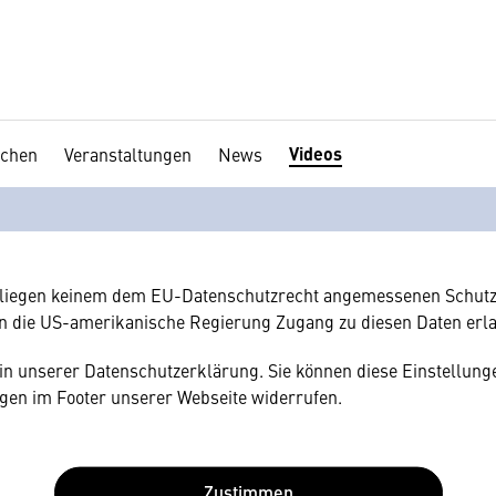
Videos
chen
Veranstaltungen
News
en Ihre Zustimmung
hnen gerne einen externen Inhalt anzeigen. Dafür benötigen wir 
hr Browser personenbezogene technische Daten zu Geräten und
amerikanischen Anbietern austauscht.
rliegen keinem dem EU-Datenschutzrecht angemessenen Schutz
n die US-amerikanische Regierung Zugang zu diesen Daten erl
e in unserer Datenschutzerklärung. Sie können diese Einstellunge
gen im Footer unserer Webseite widerrufen.
Zustimmen