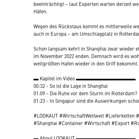
beeinträchtigt – laut Experten warten derzeit we
Häfen.
Wegen des Rückstaus kommt es mittlerweile wel
auch in Europa – am Umschlagplatz in Rotterda
Schon langsam kehrt in Shanghai zwar wieder et
im November 2022 enden. Demnach wird es wohl
weltgrößten Hafen wieder in den Griff bekommt.
▬ Kapitel im Video ▬▬▬▬▬▬▬▬▬▬▬▬
00:32 - So ist die Lage in Shanghai
01:09 - Die Ruhe vor dem Sturm im Rotterdam?
01:23 - In Singapur sind die Auswirkungen sch
#LOOKAUT #WirtschaftWeltweit #Lieferketten #S
#Shanghai #Container #Wirtschaft #Export #
▬ About LOOKAUT ▬▬▬▬▬▬▬▬▬▬▬▬