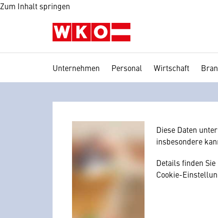
Zum Inhalt springen
Unternehmen
Personal
Wirtschaft
Bran
Wir benötig
Hier würden wir I
Zustimmung, da I
mitunter mit US-
Diese Daten unte
insbesondere kan
Details finden Si
Cookie-Einstellun