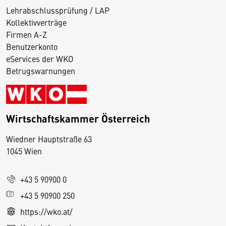
Lehrabschlussprüfung / LAP
Kollektivverträge
Firmen A-Z
Benutzerkonto
eServices der WKO
Betrugswarnungen
Wirtschaftskammer Österreich
Wiedner Hauptstraße 63
D
1045 Wien
i
e
+43 5 90900 0
s
e
+43 5 90900 250
S
https://wko.at/
e