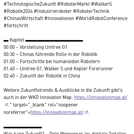
#TechnologischeZukunft #RoboterMarkt #WalkerS
#Robotik2024 #Industrieroboter #RoboterTechnik
#ChinasWirtschaft #Innovationen #WorldRobotConference
#fortschritt
▬ Kapitel ▬▬▬▬▬▬▬▬▬▬▬▬
00:00 – Vorstellung Unitree G1
00:30 – Chinas führende Rolle in der Robotik
01:00 – Fortschritte bei humanoiden Robotern
01:40 – Unitree G1, Walker S und Kepler Forerunner
02:40 – Zukunft der Robotik in China
Weitere Zukunftstrends & Ausblicke in die Zukunft gibt's
auch in der WKÖ Innovation Map:
https://innovationmap.at/
." target="_blank" rel="noopener
noreferrer">
https://innovationmap.at/
.
▬▬▬▬▬▬▬▬
Was kann Zukunft? – Dein Wegweiser ins digitale Zeitalter