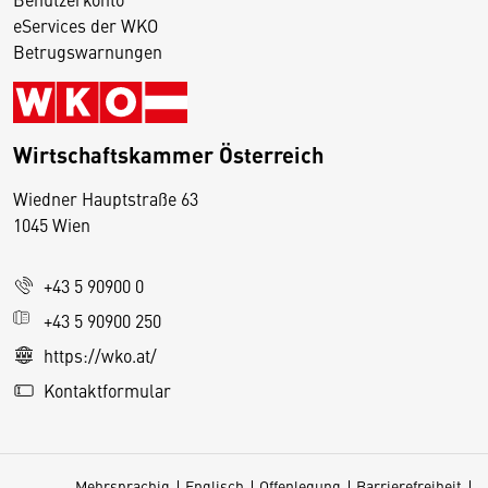
eServices der WKO
Betrugswarnungen
Wirtschaftskammer Österreich
Wiedner Hauptstraße 63
D
1045 Wien
i
e
+43 5 90900 0
s
e
+43 5 90900 250
S
https://wko.at/
e
Kontaktformular
it
e
v
Mehrsprachig
Englisch
Offenlegung
Barrierefreiheit