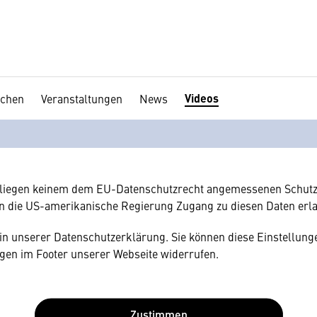
Videos
chen
Veranstaltungen
News
en Ihre Zustimmung
hnen gerne einen externen Inhalt anzeigen. Dafür benötigen wir 
hr Browser personenbezogene technische Daten zu Geräten und
amerikanischen Anbietern austauscht.
rliegen keinem dem EU-Datenschutzrecht angemessenen Schutz
n die US-amerikanische Regierung Zugang zu diesen Daten erl
e in unserer Datenschutzerklärung. Sie können diese Einstellunge
gen im Footer unserer Webseite widerrufen.
Zustimmen