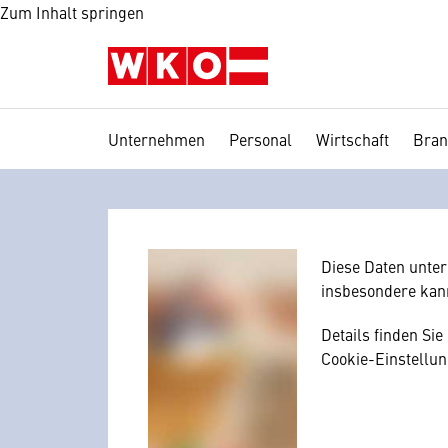
Zum Inhalt springen
Unternehmen
Personal
Wirtschaft
Bran
Wir benötig
Hier würden wir I
Zustimmung, da I
mitunter mit US-
Diese Daten unte
insbesondere kan
Details finden Si
Cookie-Einstellun