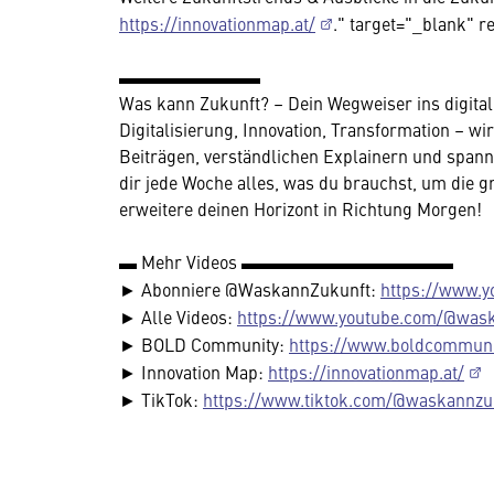
https://innovationmap.at/
." target="_blank" r
▬▬▬▬▬▬▬▬
Was kann Zukunft? – Dein Wegweiser ins digitale
Digitalisierung, Innovation, Transformation – wir
Beiträgen, verständlichen Explainern und span
dir jede Woche alles, was du brauchst, um die 
erweitere deinen Horizont in Richtung Morgen!
▬ Mehr Videos ▬▬▬▬▬▬▬▬▬▬▬▬
► Abonniere @WaskannZukunft:
https://www.
► Alle Videos:
https://www.youtube.com/@was
► BOLD Community:
https://www.boldcommuni
► Innovation Map:
https://innovationmap.at/
► TikTok:
https://www.tiktok.com/@waskannzu