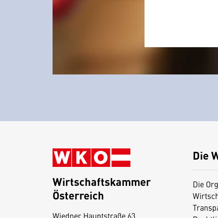
Die 
Wirtschaftskammer
Die Org
Österreich
Wirtsc
D
Transp
Wiedner Hauptstraße 63