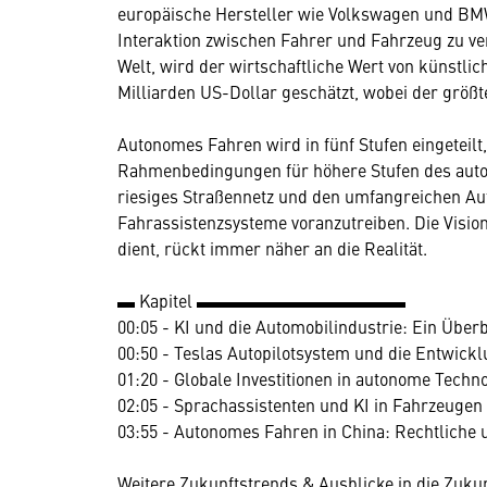
europäische Hersteller wie Volkswagen und BMW
Interaktion zwischen Fahrer und Fahrzeug zu v
Welt, wird der wirtschaftliche Wert von künstlic
Milliarden US-Dollar geschätzt, wobei der grö
Autonomes Fahren wird in fünf Stufen eingeteilt,
Rahmenbedingungen für höhere Stufen des auto
riesiges Straßennetz und den umfangreichen Au
Fahrassistenzsysteme voranzutreiben. Die Vision
dient, rückt immer näher an die Realität.
▬ Kapitel ▬▬▬▬▬▬▬▬▬▬▬▬
00:05 - KI und die Automobilindustrie: Ein Überb
00:50 - Teslas Autopilotsystem und die Entwick
01:20 - Globale Investitionen in autonome Techn
02:05 - Sprachassistenten und KI in Fahrzeugen
03:55 - Autonomes Fahren in China: Rechtliche
Weitere Zukunftstrends & Ausblicke in die Zukun