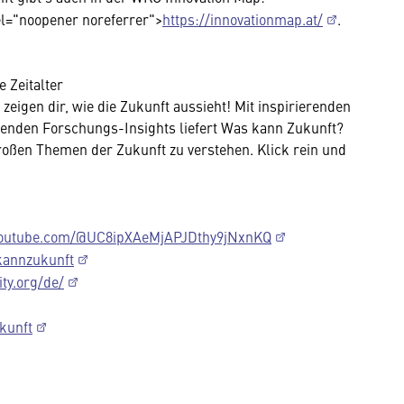
el="noopener noreferrer">
https://innovationmap.at/
.
 Zeitalter
 zeigen dir, wie die Zukunft aussieht! Mit inspirierenden
nenden Forschungs-Insights liefert Was kann Zukunft?
großen Themen der Zukunft zu verstehen. Klick rein und
youtube.com/@UC8ipXAeMjAPJDthy9jNxnKQ
kannzukunft
ty.org/de/
kunft