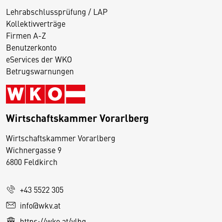
Lehrabschlussprüfung / LAP
Kollektivverträge
Firmen A-Z
Benutzerkonto
eServices der WKO
Betrugswarnungen
Wirtschaftskammer Vorarlberg
D
Wirtschaftskammer Vorarlberg
i
Wichnergasse 9
6800 Feldkirch
e
s
e
+43 5522 305
S
info@wkv.at
e
https://wko.at/vlbg