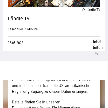
© Ländle TV
Ländle TV
Wir benötigen Ihre Zustimmung
Lesedauer: 1 Minute
Hier würden wir Ihnen gerne einen externen
Inhalt
07.08.2025
Inhalt anzeigen. Dafür benötigen wir allerdings
teilen
Ihre Zustimmung, da Ihr Browser
personenbezogene technische Daten zu Geräten
und Nutzerverhalten mitunter mit US-
amerikanischen Anbietern austauscht.
Diese Daten unterliegen keinem dem EU-
Datenschutzrecht angemessenen Schutzniveau
und insbesondere kann die US-amerikanische
Regierung Zugang zu diesen Daten erlangen.
Details finden Sie in unserer
Datenschutzerklärung. Sie können diese