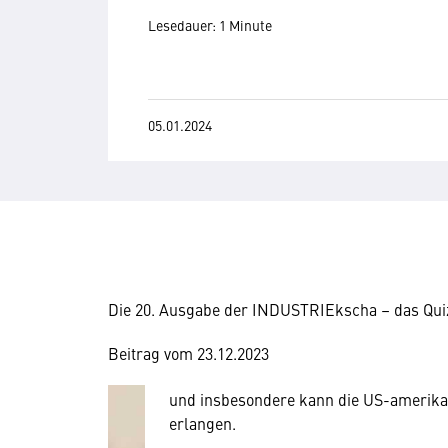
Lesedauer: 1 Minute
05.01.2024
Wir benötigen Ihre Zustim
Hier würden wir Ihnen gerne einen exte
Die 20. Ausgabe der INDUSTRIEkscha – das Qui
allerdings Ihre Zustimmung, da Ihr Br
Geräten und Nutzerverhalten mitunter 
Beitrag vom 23.12.2023
Diese Daten unterliegen keinem dem 
und insbesondere kann die US-amerika
erlangen.