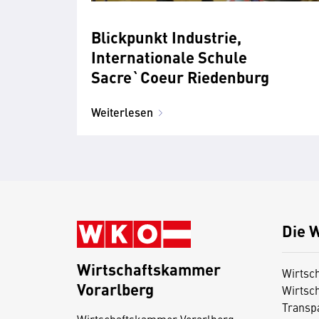
Blickpunkt Industrie,
Internationale Schule
Sacre`Coeur Riedenburg
Weiterlesen
Die 
Wirtschaftskammer
Wirtsc
Vorarlberg
Wirtsc
D
Transp
i
Wirtschaftskammer Vorarlberg