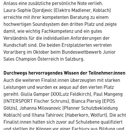
Anlass eine zusätzliche persönliche Note verlieh.
Laura-Sophie Djordjevic (Elektro Madlener, Koblach)
erreichte mit ihrer kompetenten Beratung zu einem
hochwertigen Soundsystem den dritten Platz und zeigte
damit, wie wichtig Fachkompetenz und ein gutes
Verständnis für die individuellen Anforderungen der
Kundschaft sind. Die beiden Erstplatzierten vertreten
Vorarlberg im Oktober beim Bundeswettbewerb Junior
Sales Champion Österreich in Salzburg.
Durchwegs hervorragendes Wissen der Teilnehmer:innen
Auch die weiteren Finalist:innen überzeugten mit starken
Leistungen und wurden ex aequo auf den vierten Platz
gereiht: Giulia Gamper (XXXLutz Feldkirch), Paul Mangeng
(INTERSPORT Fischer Schruns), Bianca Piersig (EPOS
Götzis), Johanna Milovanovic (Pfanner Schutzbekleidung
Koblach) und Ilhana Tahirovic (Haberkorn, Wolfurt). Die acht
Finalist:innen hatten sich zuvor auf Schulebene qualifiziert
und stellten ihr Können vor einer Fachjury aus Bildung und